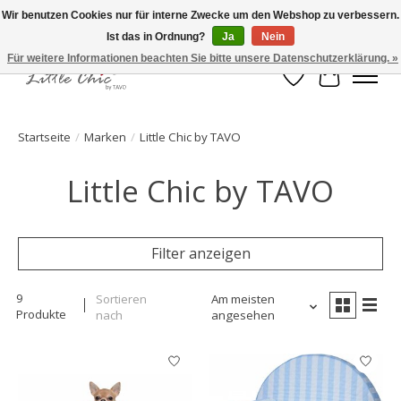
Wir benutzen Cookies nur für interne Zwecke um den Webshop zu verbessern.
Ist das in Ordnung?
Ja
Nein
Made with Love ♥ Made in Germany
Für weitere Informationen beachten Sie bitte unsere Datenschutzerklärung. »
Wunschzettel
Ihr Waren
Startseite
/
Marken
/
Little Chic by TAVO
Little Chic by TAVO
Filter anzeigen
9
Sortieren
Am meisten
Produkte
nach
angesehen