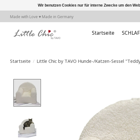
Wir benutzen Cookies nur für interne Zwecke um den Web
Made with Love ♥ Made in Germany
Startseite
SCHLA
Startseite
/
Little Chic by TAVO Hunde-/Katzen-Sessel "Tedd
Product image slideshow Items