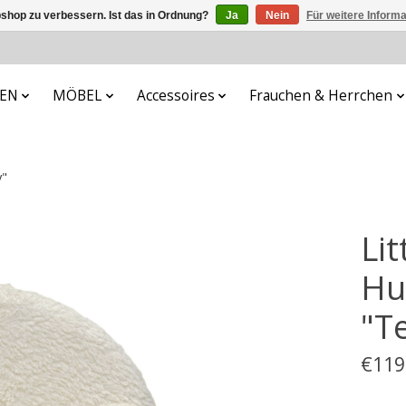
shop zu verbessern. Ist das in Ordnung?
Ja
Nein
Für weitere Inform
FEN
MÖBEL
Accessoires
Frauchen & Herrchen
y"
Li
Hu
"T
€119