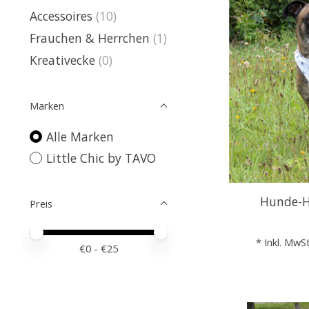
Accessoires
(10)
Frauchen & Herrchen
(1)
Kreativecke
(0)
Marken
Alle Marken
Little Chic by TAVO
Hunde-H
Preis
Preis – Mindestwert
Price maximum value
* Inkl. MwSt
€
0
- €
25