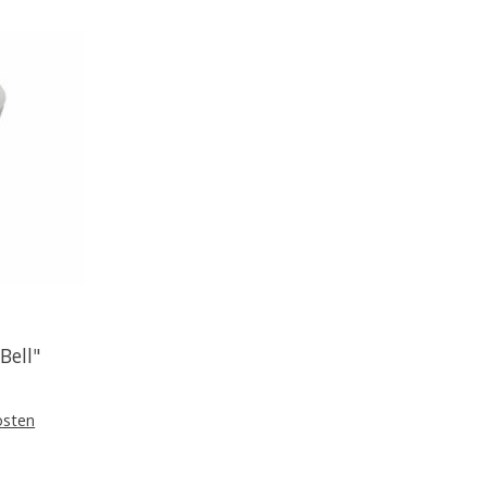
Bell"
osten