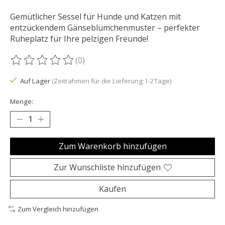
Gemütlicher Sessel für Hunde und Katzen mit
entzückendem Gänseblümchenmuster – perfekter
Ruheplatz für Ihre pelzigen Freunde!
(0)
Die Bewertung dieses Produkts ist
0
von 5
Auf Lager
(Zeitrahmen für die Lieferung:1-2Tage)
Menge:
Zum Warenkorb hinzufügen
Zur Wunschliste hinzufügen
Kaufen
Zum Vergleich hinzufügen