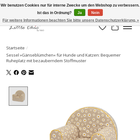
Wir benutzen Cookies nur für interne Zwecke um den Webshop zu verbessern.
Ist das in Ordnung?
Ja
Nein
Made with Love ♥ Made in Germany
Für weitere Informationen beachten Sie bitte unsere Datenschutzerklärung. »
Wunschzettel
Ihr Waren
Startseite
/
Sessel »Gänseblümchen« für Hunde und Katzen: Bequemer
Ruheplatz mit bezauberndem Stoffmuster
Product image slideshow Items