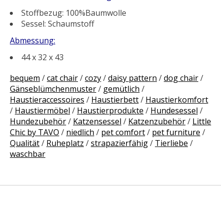
Stoffbezug: 100%Baumwolle
Sessel: Schaumstoff
Abmessung:
44 x 32 x 43
bequem
/
cat chair
/
cozy
/
daisy pattern
/
dog chair
/
Gänseblümchenmuster
/
gemütlich
/
Haustieraccessoires
/
Haustierbett
/
Haustierkomfort
/
Haustiermöbel
/
Haustierprodukte
/
Hundesessel
/
Hundezubehör
/
Katzensessel
/
Katzenzubehör
/
Little
Chic by TAVO
/
niedlich
/
pet comfort
/
pet furniture
/
Qualität
/
Ruheplatz
/
strapazierfähig
/
Tierliebe
/
waschbar